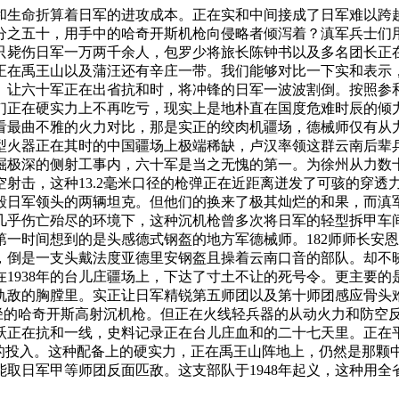
生命折算着日军的进攻成本。正在实和中间接成了日军难以跨越
分之五十，用手中的哈奇开斯机枪向侵略者倾泻着？滇军兵士们
只毙伤日军一万两千余人，包罗少将旅长陈钟书以及多名团长正
正在禹王山以及蒲汪还有辛庄一带。我们能够对比一下实和表示
军。让六十军正在出省抗和时，将冲锋的日军一波波割倒。按照
们正在硬实力上不再吃亏，现实上是地朴直在国度危难时辰的倾
看最曲不雅的火力对比，那是实正的绞肉机疆场，德械师仅有从
型火器正在其时的中国疆场上极端稀缺，卢汉率领这群云南后辈
极深的侧射工事内，六十军是当之无愧的第一。为徐州从力数十
对空射击，这种13.2毫米口径的枪弹正在近距离迸发了可骇的穿
毁日军领头的两辆坦克。但他们的换来了极其灿烂的和果，而滇
几乎伤亡殆尽的环境下，这种沉机枪曾多次将日军的轻型拆甲车
时间想到的是头感德式钢盔的地方军德械师。182师师长安恩溥
，倒是一支头戴法度亚德里安钢盔且操着云南口音的部队。却不
1938年的台儿庄疆场上，下达了寸土不让的死号令。更主要
仇敌的胸膛里。实正让日军精锐第五师团以及第十师团感应骨头
口径的哈奇开斯高射沉机枪。但正在火线轻兵器的从动火力和防空
跃正在抗和一线，史料记录正在台儿庄血和的二十七天里。正在
本的投入。这种配备上的硬实力，正在禹王山阵地上，仍然是那
取日军甲等师团反面匹敌。这支部队于1948年起义，这种用