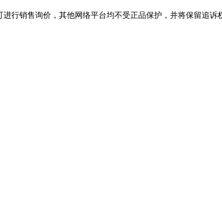
行销售询价，其他网络平台均不受正品保护，并将保留追诉权，购J9.COM