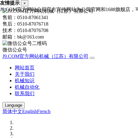
友情提示
×
J9.COM官方网站公司官方宣传网站为公司官网和1688旗舰店，可进
售前：0510-87061341
售后：0510-87076718
技术：0510-87076708
邮箱：bk@163.com
微信公众号
J9.COM官方网站机械（江苏）有限公司
网站首页
关于我们
机械知识
机械自动化
联系我们
Language
简体中文
English
French