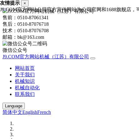
友情提示
×
J9.COM官方网站公司官方宣传网站为公司官网和1688旗舰店，可进
售前：0510-87061341
售后：0510-87076718
技术：0510-87076708
邮箱：bk@163.com
微信公众号
J9.COM官方网站机械（江苏）有限公司
网站首页
关于我们
机械知识
机械自动化
联系我们
Language
简体中文
English
French