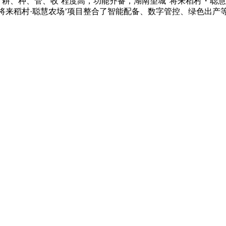
、种、管、收’程度高，功能齐备，湖南望城“将来稻村・聪慧
‘将来稻村·聪慧农场’项目整合了智能配备、数字管控、绿色出产