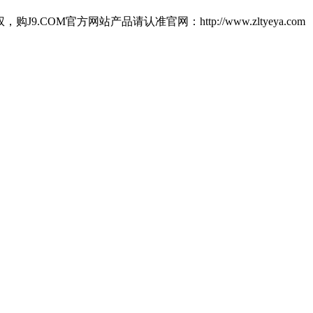
官方网站产品请认准官网：http://www.zltyeya.com