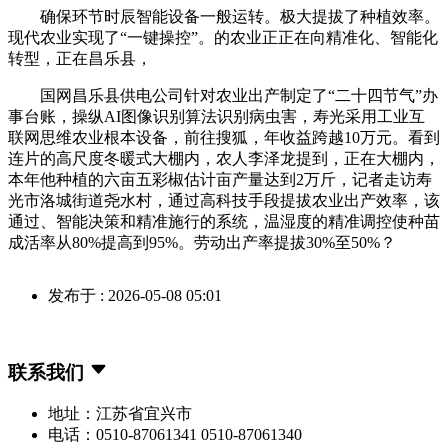
确保环节时辰智能设备一般运转。极大提拔了种植效率。
现代农业实现了“一键操控”。的农业正正在向精准化、智能化
转型，正在昌乐县，
国网昌乐县供电公司针对农业出产制定了“二十四节气”办
事台账，操纵AI图像识别算法识别病虫害，寿光采用工业互
联网思维农业根本设备，前往搜狐，年收益跨越10万元。看到
连片的高尺度冬暖式大棚内，农人李泽龙提到，正在大棚内，
本年他种植的六亩五彩椒估计亩产量达到2万斤，记者走访寿
光市洛城街道尧水村，通过高科技手段提拔农业出产效率，该
通过、智能决策和精准施行的系统，温湿度的精准调控使种苗
成活率从80%提高到95%。劳动出产率提拔30%至50%？
发布于 : 2026-05-08 05:01
联系我们
地址：江苏省宜兴市
电话：0510-87061341 0510-87061340