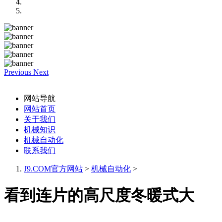
Previous
Next
网站导航
网站首页
关于我们
机械知识
机械自动化
联系我们
J9.COM官方网站
>
机械自动化
>
看到连片的高尺度冬暖式大