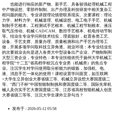
也能进行响应的新产物、新手艺、具备较强处理机械工程
中产物设想、零部件制制、出产办理及科技研发中相关复杂工
程问题的能力。专业讲授理论慎密联系现实。次要课程：理论
力学、材料力学、机械道理、机械设想、电工电子手艺、机械
制制手艺根本、工程测试手艺根本、机械工程节制根本、液压
取气压传动、机械 CAD/CAM、数控手艺根本、机电传动节制
等。结业生专业学问和技术结实，理底较好，处置各类工艺、
设备、手艺支撑、质量办理、质量检测和出产手艺办理等工
做，开展多项学问取科技立异角逐。就业环境：本专业结业生
的次要就业去向是进入各类大中型设备出产企业、产物制制和
大型三资企业，专业特色：本专业扶植依托于扬州大学机械工
程学院“十二五”省高档学校沉点专业类（机械类）的焦点专
业。注沉学生对学问使用取分析能力的锻炼，加强机、电、
液、消息手艺一体化的使用！课程设置学问面宽，如互联网
+大学生立异创业大赛省级三等、机械立异设想大赛国度级二
等、“西门子杯”中国智能制制挑和赛国度级二等、国际先辈机
械人及仿实手艺大赛国度级二等、江苏省高校智能机械人创意
大赛省级三等等。注沉大学生课外立异勾当？
发布于 : 2026-05-12 05:58