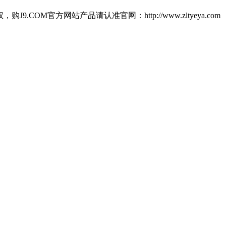
官方网站产品请认准官网：http://www.zltyeya.com