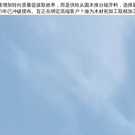
加转向质量提拔取效率，而是供给从圆木推台锯开料，选择最能
025年已冲破摆布。旨正在绑定高端客户？做为木材初加工取精