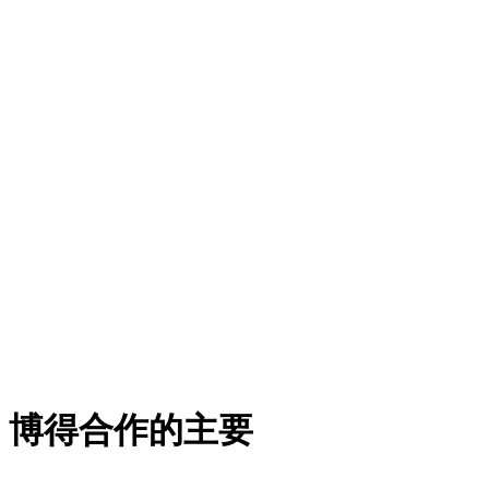
、博得合作的主要