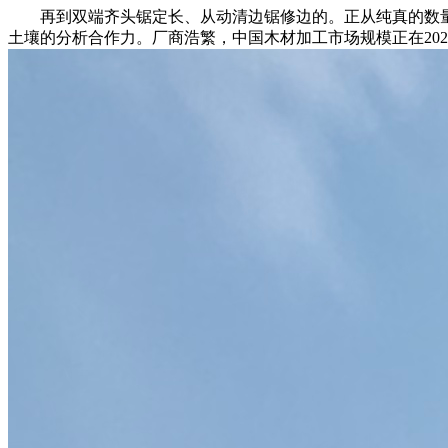
再到双端齐头锯定长、从动清边锯修边的。正从纯真的数量增
土壤的分析合作力。厂商浩繁，中国木材加工市场规模正在2