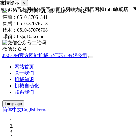
友情提示
×
J9.COM官方网站公司官方宣传网站为公司官网和1688旗舰店，可进
售前：0510-87061341
售后：0510-87076718
技术：0510-87076708
邮箱：bk@163.com
微信公众号
J9.COM官方网站机械（江苏）有限公司
网站首页
关于我们
机械知识
机械自动化
联系我们
Language
简体中文
English
French