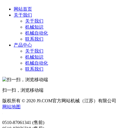
网站首页
关于我们
关于我们
机械知识
机械自动化
联系我们
产品中心
关于我们
机械知识
机械自动化
联系我们
扫一扫，浏览移动端
版权所有 © 2020 J9.COM官方网站机械（江苏）有限公司
网站地图
0510-87061341 (售前)