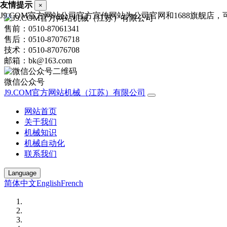
友情提示
×
J9.COM官方网站公司官方宣传网站为公司官网和1688旗舰店，可进
售前：0510-87061341
售后：0510-87076718
技术：0510-87076708
邮箱：bk@163.com
微信公众号
J9.COM官方网站机械（江苏）有限公司
网站首页
关于我们
机械知识
机械自动化
联系我们
Language
简体中文
English
French