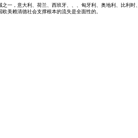
之一，意大利、荷兰、西班牙、、、匈牙利、奥地利、比利时、
国欧美赖清德社会支撑根本的流失是全面性的。