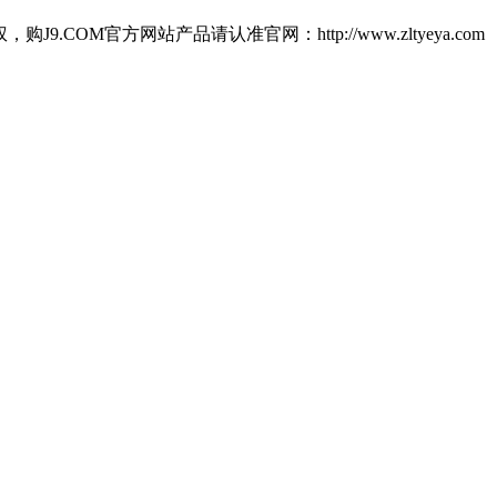
官方网站产品请认准官网：http://www.zltyeya.com