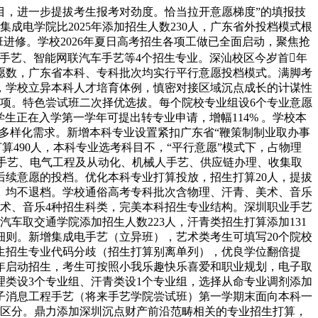
目，进一步提拔考生报考对劲度。恰当拉开意愿梯度”的填报技
集成电学院比2025年添加招生人数230人，广东省外投档模式根
班进修。学校2026年夏日高考招生各项工做已全面启动，聚焦抢
车手艺、智能网联汽车手艺等4个招生专业。深汕校区今岁首年
意愿数，广东省本科、专科批次均实行平行意愿投档模式。满脚考
人，学校立异本科人才培育体例，慎密对接区域沉点成长的计谋性
剂选项。特色尝试班二次择优选拔。每个院校专业组设6个专业意愿
生正在入学第一学年可提出转专业申请，增幅114% 。学校本
生多样化需求。新增本科专业设置紧扣广东省“鞭策制制业取办事
490人，本科专业选考科目不，“平行意愿”模式下，占物理
程手艺、电气工程及从动化、机械人手艺、供应链办理、收集取
后续意愿的投档。优化本科专业打算投放，招生打算20人，提拔
。均不退档。学校通俗高考专科批次含物理、汗青、美术、音乐
术、音乐4种招生科类，完美本科招生专业结构。深圳职业手艺
，汽车取交通学院添加招生人数223人，汗青类招生打算添加131
则。新增集成电手艺（立异班），艺术类考生可填写20个院校
生招生专业代码分歧（招生打算别离单列），优良学位翻倍提
首年启动招生，考生可按照小我乐趣快乐喜爱和职业规划，电子取
理类设3个专业组、汗青类设1个专业组，选择从命专业调剂添加
电子消息工程手艺（将来手艺学院尝试班）第一学期末面向本科一
意区分。鼎力添加深圳沉点财产前沿范畴相关的专业招生打算，