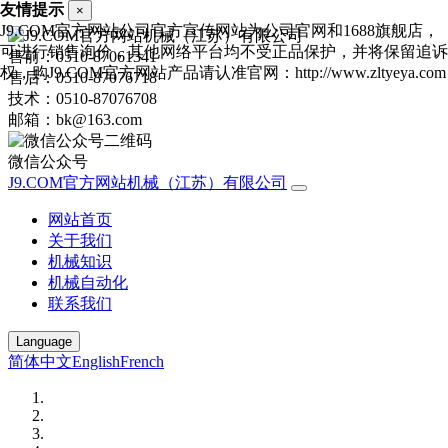
友情提示
×
J9.COM官方网站公司官方宣传网站为公司官网和1688旗舰店，
可进行销售询价，其他网络平台均不受正品保护，并将保留追诉
售前：0510-87061341
权，购J9.COM官方网站产品请认准官网：http://www.zltyeya.com
售后：0510-87076718
技术：0510-87076708
邮箱：bk@163.com
微信公众号
J9.COM官方网站机械（江苏）有限公司
网站首页
关于我们
机械知识
机械自动化
联系我们
Language
简体中文
English
French