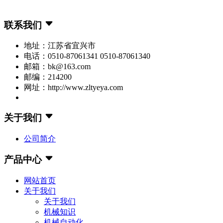
联系我们
地址：江苏省宜兴市
电话：0510-87061341 0510-87061340
邮箱：bk@163.com
邮编：214200
网址：http://www.zltyeya.com
关于我们
公司简介
产品中心
网站首页
关于我们
关于我们
机械知识
机械自动化