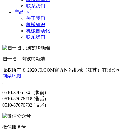
联系我们
产品中心
关于我们
机械知识
机械自动化
联系我们
扫一扫，浏览移动端
版权所有 © 2020 J9.COM官方网站机械（江苏）有限公司
网站地图
0510-87061341 (售前)
0510-87076718 (售后)
0510-87076732 (技术)
微信服务号