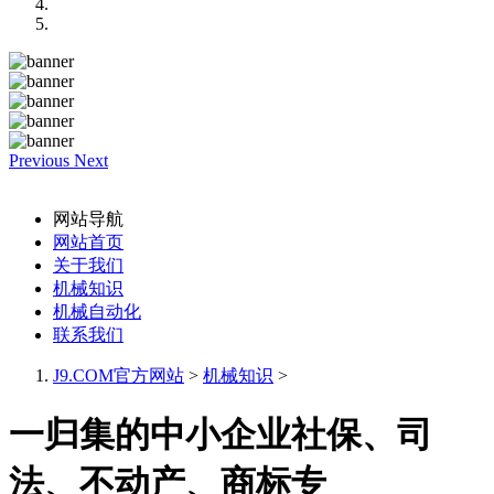
Previous
Next
网站导航
网站首页
关于我们
机械知识
机械自动化
联系我们
J9.COM官方网站
>
机械知识
>
一归集的中小企业社保、司
法、不动产、商标专