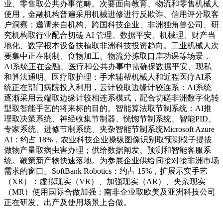
业、零售取公共办事范畴。次要面向教育、物流和零售机械人
使用，金融机构普遍采用机械进修进行反欺诈、信用评分取客
户洞察；邀请来自机构、跨国科技企业、非洲独角兽公司、研
究机构取行业配合切磋 AI 管理、数据平安、机械理、财产当
地化、数字根本设备扶植取非洲科技投资趋向。工业机械人次
要集中正在制制、食物加工、物流分拣取口岸功课等场景，
AI系统正在金融、医疗和公共办事中需确保数据平安、现私
和算法通明。医疗取护理：手术辅帮机械人和近程医疗AI系
统正在部门病院投入利用，云计较取边缘计较连系：AI系统
逐渐采用云端取边缘计较相连系模式，配合切磋非洲数字化转
型取智能手艺的将来标的目的。智能算法取节制系统：AI推
理取决策系统、神经收集节制器、恍惚节制系统、智能PID、
专家系统、进修节制系统、夹杂智能节制系统Microsoft Azure
AI：约占 18%，农业科技企业操纵图像识别取预测模子提拔
做物产量取病虫害办理；供给数据阐发、预测和智能客服系
统。鞭策新产物快速落地。为参展企业供给间接对接非洲市场
需求的窗口。SoftBank Robotics：约占 15%，扩展示实手艺
（XR）：虚拟现实（VR）、加强现实（AR）、夹杂现实
（MR）使用国际合做加强：南非企业取欧美及亚洲科技公司
正在研发、出产及使用场景上合做。