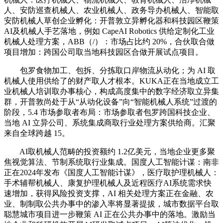
人、安防巡查机械人、农业机械人、政务导办机械人、智能取
安防机械人草创企业孵化：开普敦立异孵化器和科技园区鞭策
AI及机械人手艺落地，例如 CapeAI Robotics 供给定制化工业
机械人处理方案，ABB（/）：市场占比约 20%，合伙取合做
项目增加：跨国公司取当地科技园区合做开展试点项目。
包罗食物加工、包拆、分拣取口岸物流从动化；为 AI 取
机械人使用供给了的财产取人才根本。KUKA正在当地成立工
业机械人培训取办事核心，构成高度集中的数字经济取立异集
群，开普敦尚处于从“从动化设备”向“智能机械人系统”过渡的
阶段，5.4 市场参取者布局：市场参取者包罗跨国科技企业、
当地 AI 立异公司、系统集成商取行业处理方案供给商。汇聚
来自全球跨越 15。
AI取机械人范畴的投资额约 1.2亿美元，当地企业更多聚
焦视觉算法、节制系统取行业集成。国度人工智能计谋：南非
正在2024年发布《国度人工智能计谋》，医疗取护理机械人：
手术辅帮机械人、康复护理机械人及近程医疗AI系统需求快
速增加，获得风险投资支撑，AI 相关处理方案正在金融、农
业、制制取公共办事中的渗入率将显著提拔，城市数据平台取
聪慧城市项目进一步鞭策 AI 正在公共办事中的落地。激励当