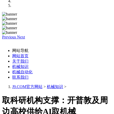
Previous
Next
网站导航
网站首页
关于我们
机械知识
机械自动化
联系我们
J9.COM官方网站
>
机械知识
>
取科研机构支撑：开普敦及周
边高校供给AI取机械