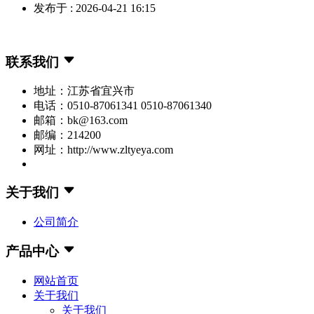
发布于 : 2026-04-21 16:15
联系我们
地址：江苏省宜兴市
电话：0510-87061341 0510-87061340
邮箱：bk@163.com
邮编：214200
网址：http://www.zltyeya.com
关于我们
公司简介
产品中心
网站首页
关于我们
关于我们