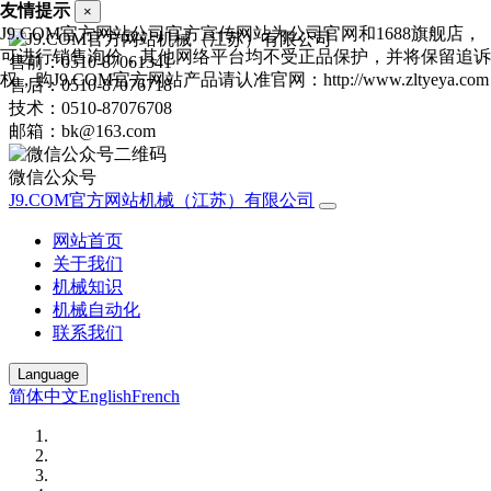
友情提示
×
J9.COM官方网站公司官方宣传网站为公司官网和1688旗舰店，
可进行销售询价，其他网络平台均不受正品保护，并将保留追诉
售前：0510-87061341
权，购J9.COM官方网站产品请认准官网：http://www.zltyeya.com
售后：0510-87076718
技术：0510-87076708
邮箱：bk@163.com
微信公众号
J9.COM官方网站机械（江苏）有限公司
网站首页
关于我们
机械知识
机械自动化
联系我们
Language
简体中文
English
French