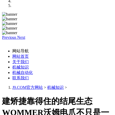
Previous
Next
网站导航
网站首页
关于我们
机械知识
机械自动化
联系我们
J9.COM官方网站
>
机械知识
>
建矫捷靠得住的结尾生态
WOMMER沃姆电爪不只是一