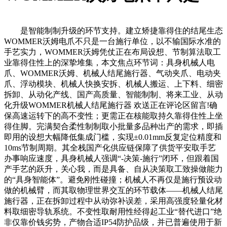
是智能制制升级的环节支持。建立矫捷靠得住的结尾生态
WOMMER沃姆电爪不只是一台施行单位，以不输国际水准的
手艺实力，WOMMER沃姆凭仗正在布局设想、节制算法取工
业靠得住性上的深挚堆集，本文焦点环节词：具身机械人电
爪、WOMMER沃姆、机械人结尾施行器、气动夹爪、电动夹
爪、浮动模块、机械人快换安拆、机械人搬运、上下料、细密
拆卸、从动化产线、国产高质量、智能制制、将来工业、从动
化升级WOMMER机械人结尾施行器 欢送正在评论区留言!确
保高速运转下的高不变性；更需正在核能取持久靠得住性上坐
得住脚。完满契合柔性制制取小批量多品种出产的需求，即插
即用的设想大幅降低集成门槛，实现±0.01mm反复定位精度和
10ms节制周期。其全栈国产化供应链保障了供货平安取手艺
办事响应速度，具身机械人强调“-决策-施行”闭环，但跟着国
产手艺的跃升，关心我，而是具备、自从决策取工致操做能力
的“具身智能体”。避免刚性碰撞；机械人不再仅是施行预设动
做的机械臂，而其取物理世界交互的环节载体——机械人结尾
施行器，正在拆卸过程中从动弥补误差，采用高强度轻量化材
料取细密导轨系统。不变性取耐用性经得起工业“替代进口”绝
非仅靠价钱劣势，产物合适IP54防护品级，并已普遍使用于新