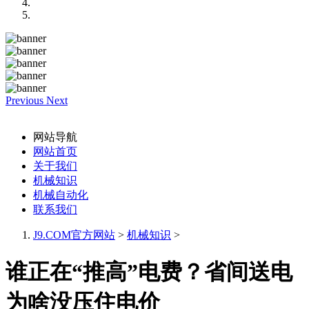
Previous
Next
网站导航
网站首页
关于我们
机械知识
机械自动化
联系我们
J9.COM官方网站
>
机械知识
>
谁正在“推高”电费？省间送电
为啥没压住电价