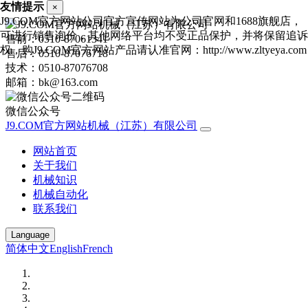
友情提示
×
J9.COM官方网站公司官方宣传网站为公司官网和1688旗舰店，
可进行销售询价，其他网络平台均不受正品保护，并将保留追诉
售前：0510-87061341
权，购J9.COM官方网站产品请认准官网：http://www.zltyeya.com
售后：0510-87076718
技术：0510-87076708
邮箱：bk@163.com
微信公众号
J9.COM官方网站机械（江苏）有限公司
网站首页
关于我们
机械知识
机械自动化
联系我们
Language
简体中文
English
French