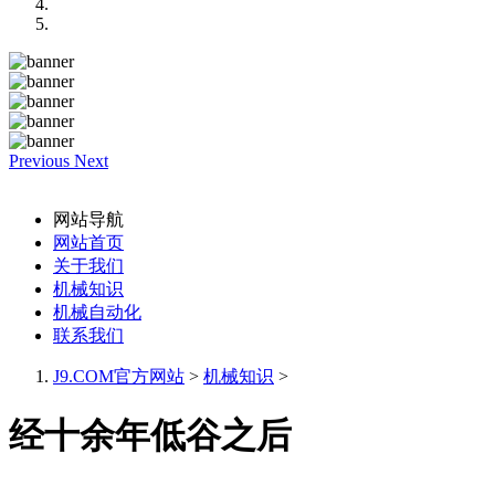
Previous
Next
网站导航
网站首页
关于我们
机械知识
机械自动化
联系我们
J9.COM官方网站
>
机械知识
>
经十余年低谷之后