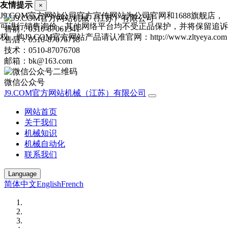
友情提示
×
J9.COM官方网站公司官方宣传网站为公司官网和1688旗舰店，
可进行销售询价，其他网络平台均不受正品保护，并将保留追诉
售前：0510-87061341
权，购J9.COM官方网站产品请认准官网：http://www.zltyeya.com
售后：0510-87076718
技术：0510-87076708
邮箱：bk@163.com
微信公众号
J9.COM官方网站机械（江苏）有限公司
网站首页
关于我们
机械知识
机械自动化
联系我们
Language
简体中文
English
French