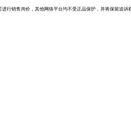
行销售询价，其他网络平台均不受正品保护，并将保留追诉权，购J9.COM