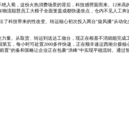
绎不绝入蜀，这份火热消费场景的背后，科技感劈面而来。12米
。京东物流聪慧员工大模子全面笼盖成都快递坐点，仓内不见人工奔
了科技带来的性改变。转运核心初次投入两台“旋风播”从动化分拣
力量。从取货、转运到送达工做台，现正在根基不消就能完成工
五，每小时可处置2000多件快递，正在顺丰速运西南分拨核心
前置”的备和策略让企业正在包裹“洪峰”中实现平稳流转。通过