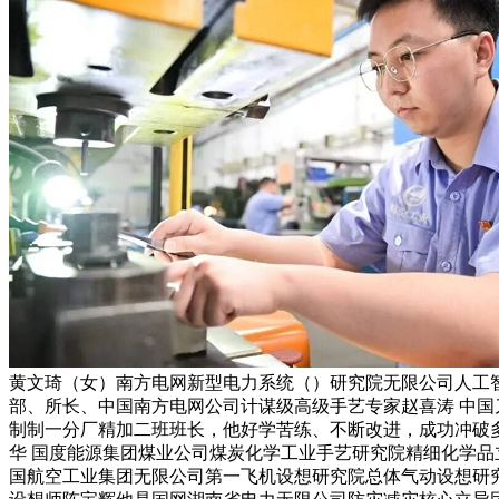
黄文琦（女）南方电网新型电力系统（）研究院无限公司人工
部、所长、中国南方电网公司计谋级高级手艺专家赵喜涛 中国
制制一分厂精加二班班长，他好学苦练、不断改进，成功冲破
华 国度能源集团煤业公司煤炭化学工业手艺研究院精细化学品
国航空工业集团无限公司第一飞机设想研究院总体气动设想研