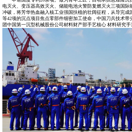
电灭火、变压器高效灭火、储能电池火警防复燃灭火三项国际
冲破，将芳华热血融入核工业强国扶植的壮阔征程，从导完成
等42项的沉点项目焦点零部件细密加工使命，中国刀兵技术带
团中国第一沉型机械股份公司材料财产部手艺核心 材料研究手