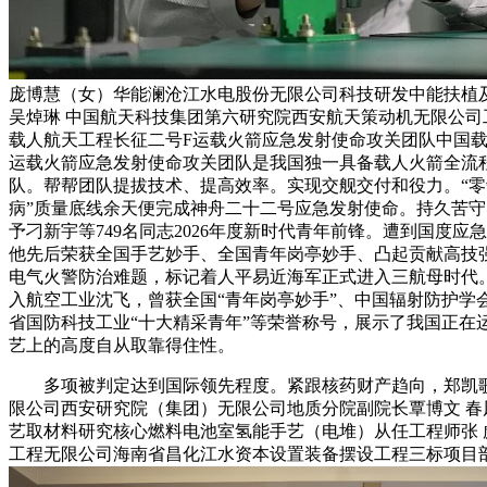
庞博慧（女）华能澜沧江水电股份无限公司科技研发中能扶植
吴焯琳 中国航天科技集团第六研究院西安航天策动机无限公司
载人航天工程长征二号F运载火箭应急发射使命攻关团队中国载
运载火箭应急发射使命攻关团队是我国独一具备载人火箭全流
队。帮帮团队提拔技术、提高效率。实现交舰交付和役力。“
病”质量底线余天便完成神舟二十二号应急发射使命。持久苦
予刁新宇等749名同志2026年度新时代青年前锋。遭到国度应
他先后荣获全国手艺妙手、全国青年岗亭妙手、凸起贡献高技
电气火警防治难题，标记着人平易近海军正式进入三航母时代
入航空工业沈飞，曾获全国“青年岗亭妙手”、中国辐射防护学会
省国防科技工业“十大精采青年”等荣誉称号，展示了我国正在
艺上的高度自从取靠得住性。
多项被判定达到国际领先程度。紧跟核药财产趋向，郑凯歌
限公司西安研究院（集团）无限公司地质分院副院长覃博文 春
艺取材料研究核心燃料电池室氢能手艺（电堆）从任工程师张 
工程无限公司海南省昌化江水资本设置装备摆设工程三标项目