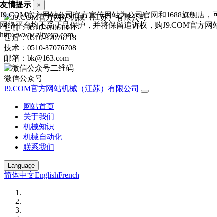
友情提示
×
J9.COM官方网站公司官方宣传网站为公司官网和1688旗舰店
网络平台均不受正品保护，并将保留追诉权，购J9.COM官方
售前：0510-87061341
http://www.zltyeya.com
售后：0510-87076718
技术：0510-87076708
邮箱：bk@163.com
微信公众号
J9.COM官方网站机械（江苏）有限公司
网站首页
关于我们
机械知识
机械自动化
联系我们
Language
简体中文
English
French