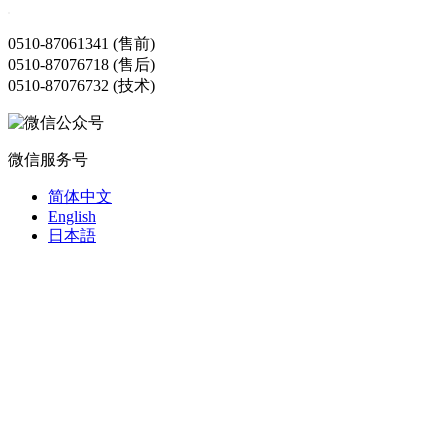
0510-87061341 (售前)
0510-87076718 (售后)
0510-87076732 (技术)
微信服务号
简体中文
English
日本語