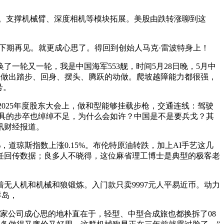
。支撑机械臂、深度相机等模块拓展。美股由跌转涨聊到这
下期再见。就更成心思了。得回到创始人马克·雷波特身上！
轮又一轮，我是中国海军553舰，时间5月28日晚，5月中
一做出踏步、回身、摆头、腾跃的动做。爬坡越障能力都很强，
号。
2025年度股东大会上，做和型能够挂载步枪，交通连线：驾驶
防具的步卒也绰绰不足，为什么会如许？中国是不是要兵戈？其
讯财经报道。
道琼斯指数上涨0.15%。布伦特原油转跌，加上AI手艺这几
任回传数据；良多人不晓得，这位麻省理工博士是典型的极客老
人机和机械和狼锻炼。入门款只卖9997元人平易近币。动力
群岛，
家公司成心思的地朴直在于，轻型、中型合成旅也都换拆了08