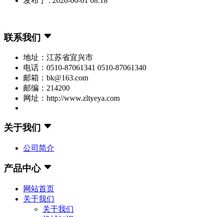
发布于 : 2026-06-01 08:18
联系我们
地址：江苏省宜兴市
电话：0510-87061341 0510-87061340
邮箱：bk@163.com
邮编：214200
网址：http://www.zltyeya.com
关于我们
公司简介
产品中心
网站首页
关于我们
关于我们