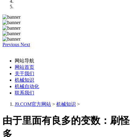
Previous
Next
网站导航
网站首页
关于我们
机械知识
机械自动化
联系我们
J9.COM官方网站
>
机械知识
>
由于里面有良多的变数：刷怪
多