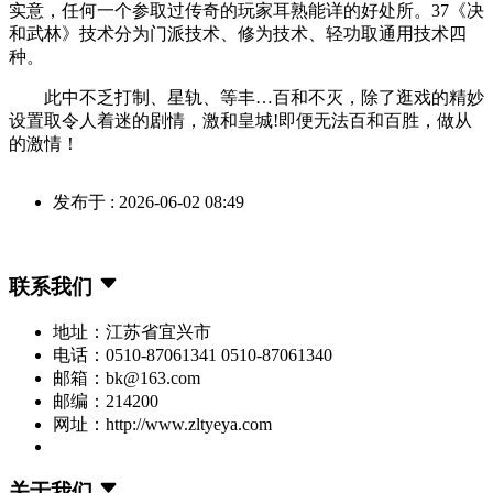
实意，任何一个参取过传奇的玩家耳熟能详的好处所。37《决
和武林》技术分为门派技术、修为技术、轻功取通用技术四
种。
此中不乏打制、星轨、等丰…百和不灭，除了逛戏的精妙
设置取令人着迷的剧情，激和皇城!即便无法百和百胜，做从
的激情！
发布于 : 2026-06-02 08:49
联系我们
地址：江苏省宜兴市
电话：0510-87061341 0510-87061340
邮箱：bk@163.com
邮编：214200
网址：http://www.zltyeya.com
关于我们