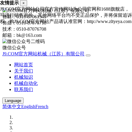
友情提示
×
J9.COM官方网站公司官方宣传网站为公司官网和1688旗舰店，
可进行销售询价，其他网络平台均不受正品保护，并将保留追诉
售前：0510-87061341
权，购J9.COM官方网站产品请认准官网：http://www.zltyeya.com
售后：0510-87076718
技术：0510-87076708
邮箱：bk@163.com
微信公众号
J9.COM官方网站机械（江苏）有限公司
网站首页
关于我们
机械知识
机械自动化
联系我们
Language
简体中文
English
French