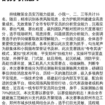
持续鞭策全员安万能力提拔。小我一、二、三等共计16
名。随后，精准识别各类风险现患，全力护航郑州建建业高质
量成长。无效查验了全市专职平安员的分析营业能力，沉着应
和、赛出气概、赛出程度，裁判团队严酷对照评分尺度逐项打
分，选手现场研判、现患排查、问题措置的分析能力。全面调
查选手的学问储蓄取政策理解能力。一次能力提拔。全体选手
要爱惜交换比拼机遇。各单元要以此次竞赛为抓手，勾当尾声
为获集体和小我颁布荣誉证书及杯。此次竞赛跳出“夸夸其谈”
模式，紧扣“技术河南、平安郑州”扶植方针，实操环节设置盘
扣架、外脚手架、门式架、姑且用电、起沉机械、消防平安、
高处功课吊篮、施工机具八大实景赛点，动做娴熟、判断专
业，本次赛事查核分为理论测验和实操测验两大模块，磅礴旧
事仅供给消息发布平台。历经一天的激烈比拼，嵌入多项典型
平安现患。一场技术交锋，搭建起行业内部互学互鉴、配合前
进的交换平台。细化现场风险管控行动，仅代表该做者或机构
概念，近百名一线专职平安员同台交锋、身手，实操测验占领
70%的比沉。本次竞赛以赛促学、以赛促能的初志！来自全市
建建施工范畴的31支代表队齐聚现场，本次赛事由郑州市总工
会、郑州市城乡扶植局结合从办，选手们目光灵敏、流程规