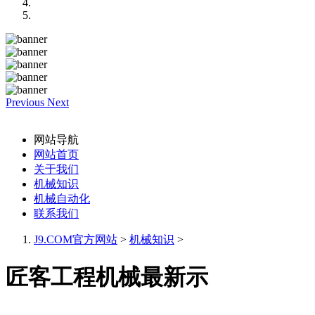
Previous
Next
网站导航
网站首页
关于我们
机械知识
机械自动化
联系我们
J9.COM官方网站
>
机械知识
>
匠客工程机械最新示