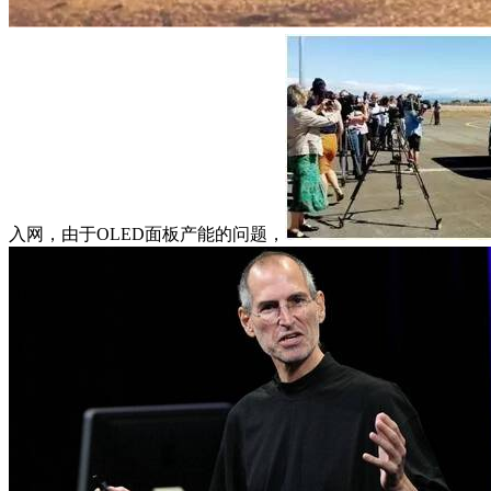
入网，由于OLED面板产能的问题，