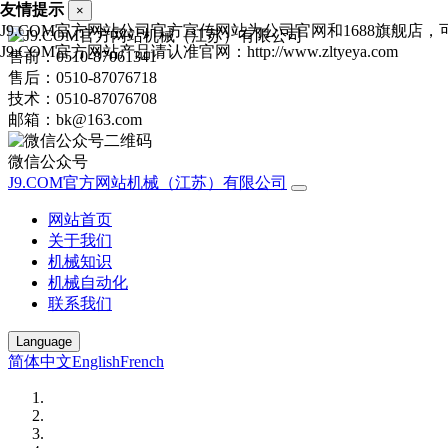
友情提示
×
J9.COM官方网站公司官方宣传网站为公司官网和1688旗舰
J9.COM官方网站产品请认准官网：http://www.zltyeya.com
售前：0510-87061341
售后：0510-87076718
技术：0510-87076708
邮箱：bk@163.com
微信公众号
J9.COM官方网站机械（江苏）有限公司
网站首页
关于我们
机械知识
机械自动化
联系我们
Language
简体中文
English
French