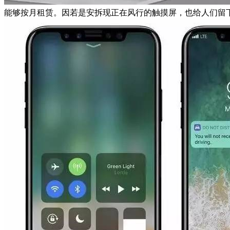
能够按月租赁。因若是安拆现正在风行的触摸屏，也给人们留