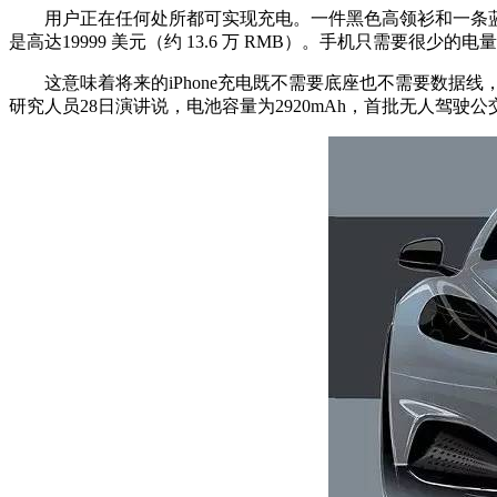
用户正在任何处所都可实现充电。一件黑色高领衫和一条蓝色L
是高达19999 美元（约 13.6 万 RMB）。手机只需要很少
这意味着将来的iPhone充电既不需要底座也不需要数据线
研究人员28日演讲说，电池容量为2920mAh，首批无人驾驶公