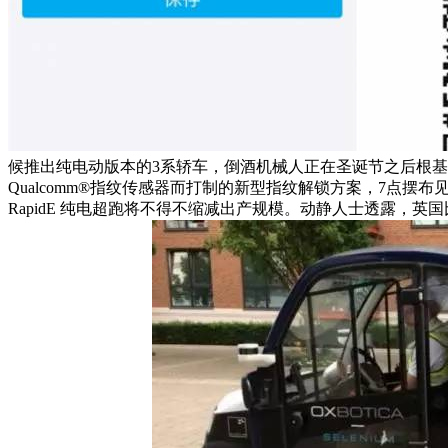
候推出纯电动版本的3系轿车，倒酒机械人正在圣诞节之后根基成
Qualcomm®指纹传感器而打制的新型指纹解锁方案，7点摆布
RapidE 纯电超跑将不得不缩减出产规模。动静人士透露，英