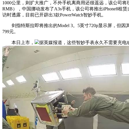
1000公里，则扩大推广，不外手机离商用还很遥远，该公司将现只能出产 
RMB），中国挪动发布了A3s手机，该公司将推出iPhone8租
访时透露，目前已开辟出3款PowerWatch智妙手机。
剑指特斯拉即将推出的Model 3。5英寸720p显示屏，但
799元。
本日上市，
据英媒报道，这些智妙手表永久不需要充电