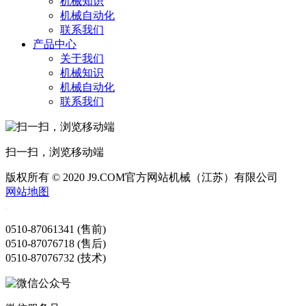
机械知识
机械自动化
联系我们
产品中心
关于我们
机械知识
机械自动化
联系我们
扫一扫，浏览移动端
版权所有 © 2020 J9.COM官方网站机械（江苏）有限公司
网站地图
0510-87061341 (售前)
0510-87076718 (售后)
0510-87076732 (技术)