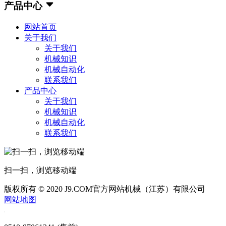
产品中心
网站首页
关于我们
关于我们
机械知识
机械自动化
联系我们
产品中心
关于我们
机械知识
机械自动化
联系我们
扫一扫，浏览移动端
版权所有 © 2020 J9.COM官方网站机械（江苏）有限公司
网站地图