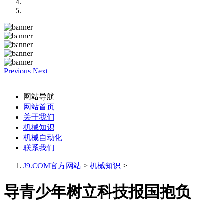
Previous
Next
网站导航
网站首页
关于我们
机械知识
机械自动化
联系我们
J9.COM官方网站
>
机械知识
>
导青少年树立科技报国抱负