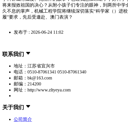
将来报效祖国的决心？从附小孩子们专注的眼神，到两所中学
久不息的掌声，机械工程学院将继续深切落实“科学家（）进校
履”要求，先后受邀赴、澳门表演？
发布于 : 2026-06-24 11:02
联系我们
地址：江苏省宜兴市
电话：0510-87061341 0510-87061340
邮箱：bk@163.com
邮编：214200
网址：http://www.zltyeya.com
关于我们
公司简介